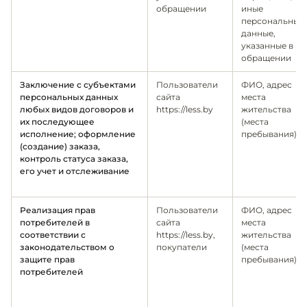
обращении
иные
персональные
данные,
указанные в
обращении
Заключение с субъектами
Пользователи
ФИО, адрес
персональных данных
сайта
места
любых видов договоров и
https://less.by
жительства
их последующее
(места
исполнение; оформление
пребывания)
(создание) заказа,
контроль статуса заказа,
его учет и отслеживание
Реализация прав
Пользователи
ФИО, адрес
потребителей в
сайта
места
соответствии с
https://less.by,
жительства
законодательством о
покупатели
(места
защите прав
пребывания)
потребителей