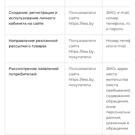
Создание, регистрация и
Пользователи
ФИО, e-mail,
использование личного
сайта
номер
кабинета на сайте
https://less.by
телефона, лог
и пароль
Направление рекламной
Пользователи
Номер телефо
рассылки о товарах
сайта
или e-mail
https://less.by,
покупатели
Рассмотрение заявлений
Пользователи
ФИО, адрес
потребителей
сайта
места
https://less.by,
жительства
покупатели
(места
пребывания),
содержание
обращения,
иные
персональные
данные,
указанные в
обращении