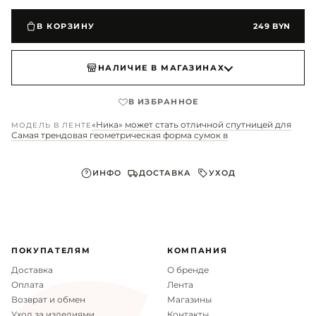
В КОРЗИНУ
249 BYN
НАЛИЧИЕ В МАГАЗИНАХ
В ИЗБРАННОЕ
«Ника» может стать отличной спутницей для
МОДЕЛЬ В ЛЕНТЕ
Самая трендовая геометрическая форма сумок в
ИНФО
ДОСТАВКА
УХОД
Материал верха
искусственная кожа
ПОКУПАТЕЛЯМ
КОМПАНИЯ
Доставка
О бренде
Материал подкладки
искусственная кожа
Оплата
Лента
Возврат и обмен
Магазины
Комплектация
сумка
Уход за изделиями
Контакты