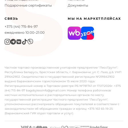
S
Подарочные сертификаты
Документы
Ширина
40 см
СВЯЗЬ
МЫ НА МАРКЕТПЛЕЙСАХ
Глубина
14.5 см
+375 (44) 715-84-97
Высота
31 см
ежедневно 10:00–21:00
Частное торгово-производственное унитарное предприятие "ЛессГрупп".
Республика Беларусь, Брестская область, г. Барановичи, ул. С. Лазо, д.6. УНП
291642902. Свидетельство о государственной регистрации №291642902
выдано Барановичским горисполкомом 15 июля 2020 года.
Регистрационный номер в Торговом реестре РБ №781741 от 17.07.2026г. +375
(44) 715-84-97 bagsbylessinfo@gmail.com Номер телефона работников
местных исполнительных и распорядительных органов по месту
государственной регистрации Частного предприятия "ЛессГрупп",
уполномоченных рассматривать обращения покупателей в соответствии с
законодательством об обращениях граждан и юрлиц: +375 163 65-19-25
(Барановичский ГИК отдел торговли и услуг).