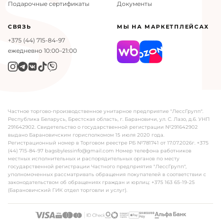
S
Подарочные сертификаты
Документы
Материал верха
искусственная кожа
СВЯЗЬ
МЫ НА МАРКЕТПЛЕЙСАХ
+375 (44) 715-84-97
Материал подкладки
искусственная кожа
ежедневно 10:00–21:00
Комплектация
сумка
Ширина
24.5 см
Глубина
7.5 см
Частное торгово-производственное унитарное предприятие "ЛессГрупп".
Республика Беларусь, Брестская область, г. Барановичи, ул. С. Лазо, д.6. УНП
Высота
19.5 см
291642902. Свидетельство о государственной регистрации №291642902
выдано Барановичским горисполкомом 15 июля 2020 года.
Регистрационный номер в Торговом реестре РБ №781741 от 17.07.2026г. +375
(44) 715-84-97 bagsbylessinfo@gmail.com Номер телефона работников
местных исполнительных и распорядительных органов по месту
государственной регистрации Частного предприятия "ЛессГрупп",
уполномоченных рассматривать обращения покупателей в соответствии с
законодательством об обращениях граждан и юрлиц: +375 163 65-19-25
(Барановичский ГИК отдел торговли и услуг).