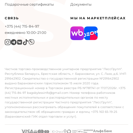
S
Подарочные сертификаты
Документы
СВЯЗЬ
МЫ НА МАРКЕТПЛЕЙСАХ
+375 (44) 715-84-97
ежедневно 10:00–21:00
Частное торгово-производственное унитарное предприятие "ЛессГрупп".
Республика Беларусь, Брестская область, г. Барановичи, ул. С. Лазо, д.6. УНП
291642902. Свидетельство о государственной регистрации №291642902
выдано Барановичским горисполкомом 15 июля 2020 года.
Регистрационный номер в Торговом реестре РБ №781741 от 17.07.2026г. +375
(44) 715-84-97 bagsbylessinfo@gmail.com Номер телефона работников
местных исполнительных и распорядительных органов по месту
государственной регистрации Частного предприятия "ЛессГрупп",
уполномоченных рассматривать обращения покупателей в соответствии с
законодательством об обращениях граждан и юрлиц: +375 163 65-19-25
(Барановичский ГИК отдел торговли и услуг).