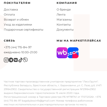
L
ПОКУПАТЕЛЯМ
КОМПАНИЯ
Доставка
О бренде
Оплата
Лента
Возврат и обмен
Магазины
Уход за изделиями
Контакты
Подарочные сертификаты
Документы
СВЯЗЬ
МЫ НА МАРКЕТПЛЕЙСАХ
+375 (44) 715-84-97
ежедневно 10:00–21:00
Частное торгово-производственное унитарное предприятие "ЛессГрупп".
Республика Беларусь, Брестская область, г. Барановичи, ул. С. Лазо, д.6. УНП
291642902. Свидетельство о государственной регистрации №291642902
выдано Барановичским горисполкомом 15 июля 2020 года.
Регистрационный номер в Торговом реестре РБ №781741 от 17.07.2026г. +375
(44) 715-84-97 bagsbylessinfo@gmail.com Номер телефона работников
местных исполнительных и распорядительных органов по месту