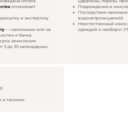
изведена оплата.
царапины, порезы, про
ства
оплачивает
Повреждения и окисле
Последствия намокания
ресылку и экспертизу
водонепроницаемой.
Неестественный износ
рту
— наличными или на
одеждой и наоборот (ГО
систем и банка.
; срок зачисления
т 3 до 30 календарных
0.
 и талоном.