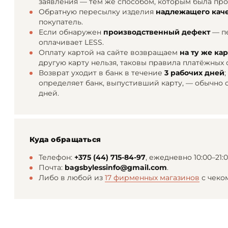
заявления — тем же способом, которым была про
Обратную пересылку изделия
надлежащего каче
покупатель.
Если обнаружен
производственный дефект
— пе
оплачивает LESS.
Оплату картой на сайте возвращаем
на ту же ка
другую карту нельзя, таковы правила платёжных 
Возврат уходит в банк в течение
3 рабочих дней
определяет банк, выпустивший карту, — обычно о
дней.
Куда обращаться
Телефон:
+375 (44) 715-84-97
, ежедневно 10:00–21:0
Почта:
bagsbylessinfo@gmail.com
.
Либо в любой из
17 фирменных магазинов
с чеком