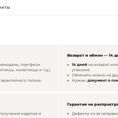
АКТЫ
Возврат и обмен — 14 д
чемоданы, портфели.
14 дней
на возврат или
тницы, монетницы и т.д.),
упаковке.
Обменять можно на дру
гарантийного талона.
Нужны:
документ о по
Гарантия не распростр
получения изделия и
Дефекты из-за неправи